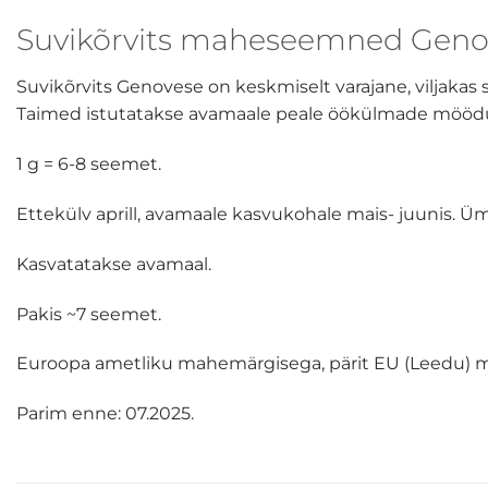
Suvikõrvits maheseemned Genov
Suvikõrvits Genovese on keskmiselt varajane, viljakas
Taimed istutatakse avamaale peale öökülmade möödumi
1 g = 6-8 seemet.
Ettekülv aprill, avamaale kasvukohale mais- juunis. Üm
Kasvatatakse avamaal.
Pakis ~7 seemet.
Euroopa ametliku mahemärgisega, pärit EU (Leedu) 
Parim enne: 07.2025.