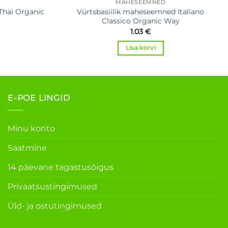
MAHESEEMNED
Thai Organic
Vürtsbasiilik maheseemned Italiano
Classico Organic Way
1.03
€
Lisa korvi
E-POE LINGID
Minu konto
Saatmine
14 päevane tagastusõigus
Privaatsustingimused
Üld- ja ostutingimused