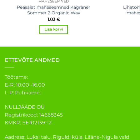
MAHESEEMNED
Peasalat maheseemned Kagraner
Lihato
Sommer 2 Organic Way
mahe
1.03
€
Lisa korvi
ETTEVÕTE ANDMED
Töötame:
E-R: 10:00 -16:00
L-P: Puhkame:
NULLJÄÄDE OÜ
Registrikood: 14668345
KMKR: EE102139112
Aadress: Luksi talu, Riguldi küla, Lääne-Nigula vald