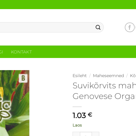
GI
KONTAKT
Esileht
/
Maheseemned
/
Kõ
Suvikõrvits m
Genovese Orga
1.03
€
Laos
Suvikõrvits maheseemned Ge