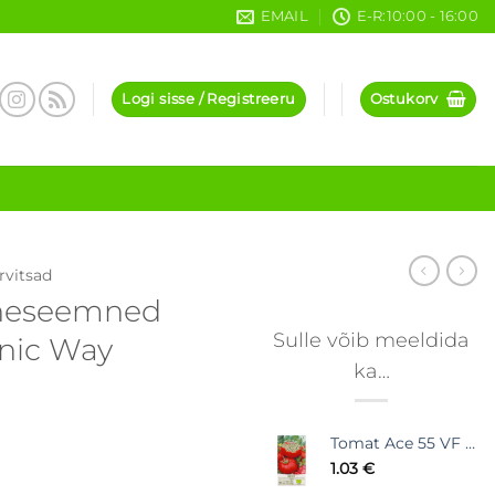
EMAIL
E-R:10:00 - 16:00
Logi sisse / Registreeru
Ostukorv
rvitsad
aheseemned
Sulle võib meeldida
nic Way
ka…
Tomat Ace 55 VF maheseemned Organic Way
1.03
€
novese Organic Way kogus