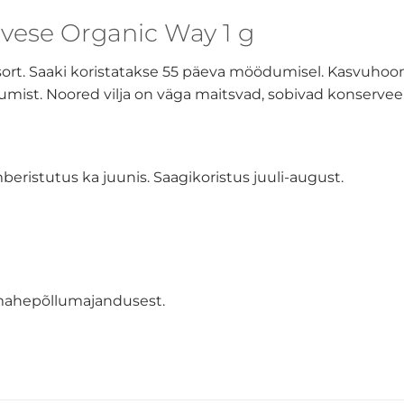
ese Organic Way 1 g
 sort. Saaki koristatakse 55 päeva möödumisel. Kasvuhoo
st. Noored vilja on väga maitsvad, sobivad konservee
beristutus ka juunis. Saagikoristus juuli-august.
mahepõllumajandusest.