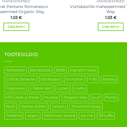
MAHESEEMNED
MAHESEEMNED
mat Pantano Romanesco
Vürtsbasiilik maheseemned 
seemned Organic Way
Way
1.03
€
1.03
€
Lisa korvi
Lisa korvi
TOOTESILDID
AllMatters
Bamboolik
BNB
Camphill küla
Croll & Denecke
Eeriksaare
Evolution
Fido
Fresmy
Frigoverre
L'Arbre Vert
Lucart
mahe
MTÜ Jääk ja Praak
Nurme
Organic Way
puit
Pulito
RooS
Talmar & Põhi
Taluelu
Three Hills Soap
Treebird
vegan
Wilkinson Sword
zik zak
Õf Luffa