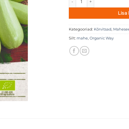
Lisa 
Kategooriad:
Kõrvitsad
,
Mahese
Silt:
mahe
,
Organic Way