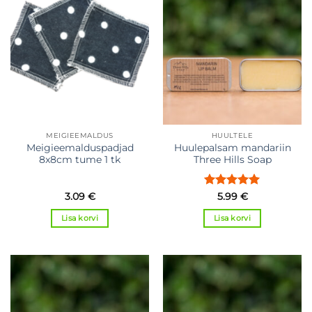
MEIGIEEMALDUS
HUULTELE
Meigieemalduspadjad
Huulepalsam mandariin
8x8cm tume 1 tk
Three Hills Soap
Hinnanguga
3.09
€
5.99
€
5
/ 5
Lisa korvi
Lisa korvi