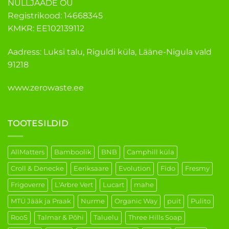
NULLJÄÄDE OÜ
Registrikood: 14668345
KMKR: EE102139112
Aadress: Luksi talu, Riguldi küla, Lääne-Nigula vald
91218
www.zerowaste.ee
TOOTESILDID
AllMatters
Bamboolik
BNB
Camphill küla
Croll & Denecke
Eeriksaare
Evolution
Fido
Fresmy
Frigoverre
L'Arbre Vert
Lucart
mahe
MTÜ Jääk ja Praak
Nurme
Organic Way
puit
Pulito
RooS
Talmar & Põhi
Taluelu
Three Hills Soap