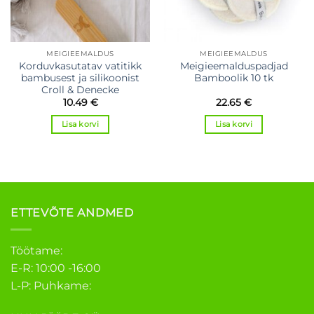
MEIGIEEMALDUS
MEIGIEEMALDUS
Korduvkasutatav vatitikk
Meigieemalduspadjad
bambusest ja silikoonist
Bamboolik 10 tk
Croll & Denecke
10.49
€
22.65
€
Lisa korvi
Lisa korvi
ETTEVÕTE ANDMED
Töötame:
E-R: 10:00 -16:00
L-P: Puhkame: