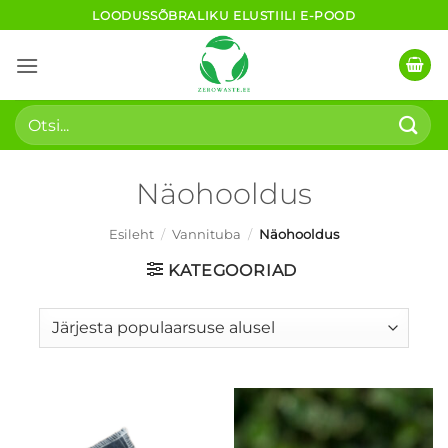
Skip
LOODUSSÕBRALIKU ELUSTIILI E-POOD
to
content
Otsi:
Näohooldus
Esileht
/
Vannituba
/
Näohooldus
KATEGOORIAD