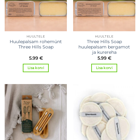
HUULTELE
HUULTELE
Huulepalsam rohemünt
Three Hills Soap
Three Hills Soap
huulepalsam bergamot
ja kurereha
5.99
€
5.99
€
Lisa korvi
Lisa korvi